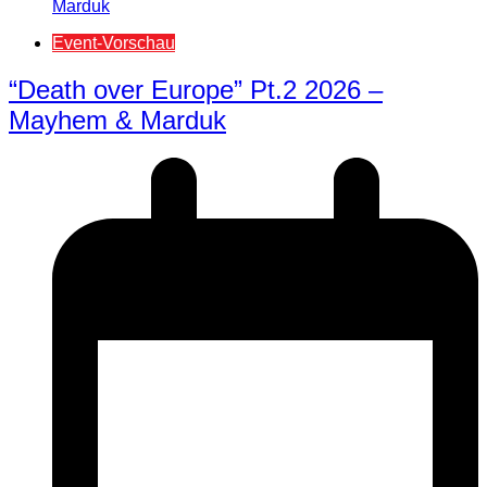
Event-Vorschau
“Death over Europe” Pt.2 2026 –
Mayhem & Marduk