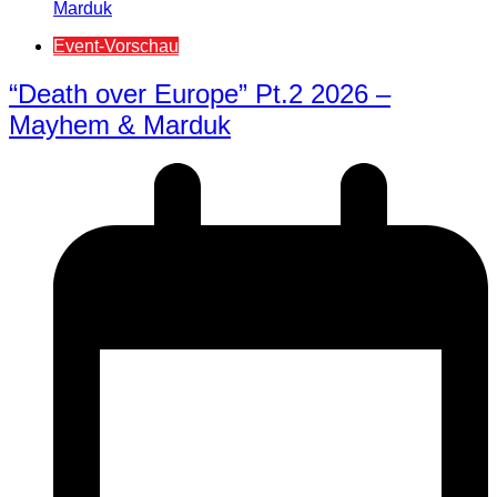
Event-Vorschau
“Death over Europe” Pt.2 2026 –
Mayhem & Marduk