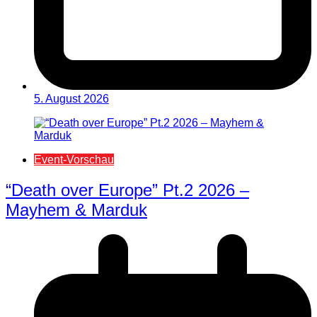
5. August 2026
Event-Vorschau
“Death over Europe” Pt.2 2026 –
Mayhem & Marduk