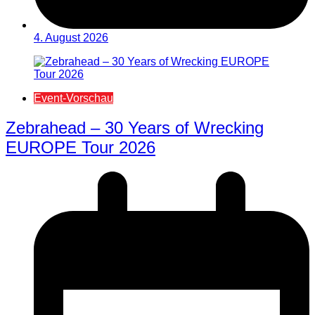
4. August 2026
Event-Vorschau
Zebrahead – 30 Years of Wrecking
EUROPE Tour 2026