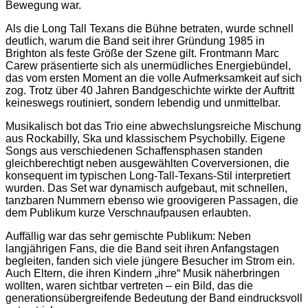
Bewegung war.
Als die Long Tall Texans die Bühne betraten, wurde schnell
deutlich, warum die Band seit ihrer Gründung 1985 in
Brighton als feste Größe der Szene gilt. Frontmann Marc
Carew präsentierte sich als unermüdliches Energiebündel,
das vom ersten Moment an die volle Aufmerksamkeit auf sich
zog. Trotz über 40 Jahren Bandgeschichte wirkte der Auftritt
keineswegs routiniert, sondern lebendig und unmittelbar.
Musikalisch bot das Trio eine abwechslungsreiche Mischung
aus Rockabilly, Ska und klassischem Psychobilly. Eigene
Songs aus verschiedenen Schaffensphasen standen
gleichberechtigt neben ausgewählten Coverversionen, die
konsequent im typischen Long-Tall-Texans-Stil interpretiert
wurden. Das Set war dynamisch aufgebaut, mit schnellen,
tanzbaren Nummern ebenso wie groovigeren Passagen, die
dem Publikum kurze Verschnaufpausen erlaubten.
Auffällig war das sehr gemischte Publikum: Neben
langjährigen Fans, die die Band seit ihren Anfangstagen
begleiten, fanden sich viele jüngere Besucher im Strom ein.
Auch Eltern, die ihren Kindern „ihre“ Musik näherbringen
wollten, waren sichtbar vertreten – ein Bild, das die
generationsübergreifende Bedeutung der Band eindrucksvoll