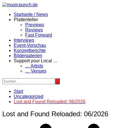
Zum
Inhalt
Startseite / News
springen
Plattenteller
Previews
Reviews
Fast Forward
Interviews
Event-Vorschau
Konzertberichte
Bildergalerien
Support your Local …
… Artists
… Venues
Start
Uncategorized
Lost and Found Reloaded: 06/2026
Lost and Found Reloaded: 06/2026