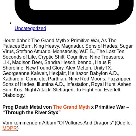
Uncategorized
Heute dabei: The Grand Myth x Primitive War, As The
Palaces Burn, King Heavy, Magnadur, Sons of Hades, Sugar
Virus, Stefano Attuario, Monstrosity, W.E.B., The Last Ten
Seconds of Life, Cryptic Shift, Cognitive, Nine Treasures,
LIK, Madison Beer, Sandra Hesch, benno!, Haus F,
Shoreline, New Found Glory, Alex Melton, UnityTX,
Georgeanne Kalweit, Hexjakt, Hellrazor, Babylon A.D.,
Katharein, Concrete, Parthian, Nine Red Moons, Fuzzripper,
Sons of Hades, Illumina A.D., Infestation, Royal Hunt, Ashen
Sun, Kos, Night Attack, Stellagen, To Fight For, Everfelt,
Diabology,
Prog Death Metal von
The Grand Myth
x Primitive War –
“Through the River Styx”
Vom kommendem Album “Of Vultures And Dragons” (Quelle:
MDPR
)