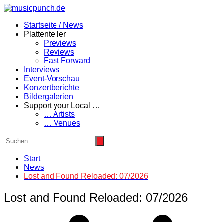
Zum
Inhalt
Startseite / News
springen
Plattenteller
Previews
Reviews
Fast Forward
Interviews
Event-Vorschau
Konzertberichte
Bildergalerien
Support your Local …
… Artists
… Venues
Start
News
Lost and Found Reloaded: 07/2026
Lost and Found Reloaded: 07/2026