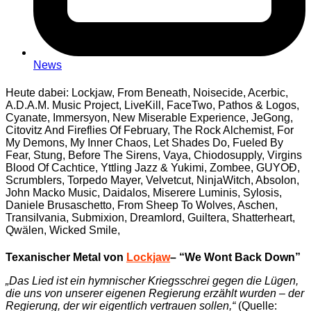
News
Heute dabei: Lockjaw, From Beneath, Noisecide, Acerbic,
A.D.A.M. Music Project, LiveKill, FaceTwo, Pathos & Logos,
Cyanate, Immersyon, New Miserable Experience, JeGong,
Citovitz And Fireflies Of February, The Rock Alchemist, For
My Demons, My Inner Chaos, Let Shades Do, Fueled By
Fear, Stung, Before The Sirens, Vaya, Chiodosupply, Virgins
Blood Of Cachtice, Yttling Jazz & Yukimi, Zombee, GUYOÐ,
Scrumblers, Torpedo Mayer, Velvetcut, NinjaWitch, Absolon,
John Macko Music, Daidalos, Miserere Luminis, Sylosis,
Daniele Brusaschetto, From Sheep To Wolves, Aschen,
Transilvania, Submixion, Dreamlord, Guiltera, Shatterheart,
Qwälen, Wicked Smile,
Texanischer Metal von
Lockjaw
– “We Wont Back Down”
„Das Lied ist ein hymnischer Kriegsschrei gegen die Lügen,
die uns von unserer eigenen Regierung erzählt wurden – der
Regierung, der wir eigentlich vertrauen sollen,“
(Quelle: