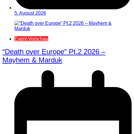
5. August 2026
Event-Vorschau
“Death over Europe” Pt.2 2026 –
Mayhem & Marduk