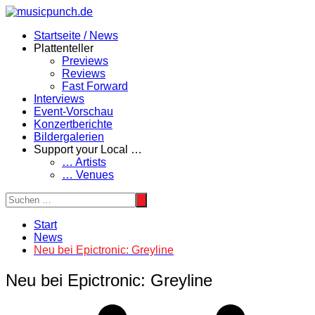
Zum
Inhalt
Startseite / News
springen
Plattenteller
Previews
Reviews
Fast Forward
Interviews
Event-Vorschau
Konzertberichte
Bildergalerien
Support your Local …
… Artists
… Venues
Start
News
Neu bei Epictronic: Greyline
Neu bei Epictronic: Greyline