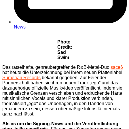
News
Photo
Credit:
Sad
Swim
Das rätselhafte, genreübergreifende R&B-Metal-Duo
sace6
hat heute die Unterzeichnung bei ihrem neuen Plattenlabel
Sumerian Records
bekannt gegeben. Zur Feier der
Partnerschaft haben sie ihren neuen Track „ego“ und das
dazugehörige offizielle Musikvideo veröffentlicht. Indem sie
musikalische Grenzen verschieben und erdrückende Härte
mit sinnlichen Vocals und klarer Produktion verbinden,
thematisiert „ego“ das Unbehagen, in den Händen von
jemandem zu sein, dessen übermäßige Intensität niemals
ganz nachlässt.
Als es um die Signing-News und die Veröffentlichung
ging, teilte sace6 mit:
„Für uns war Sumerian immer mehr