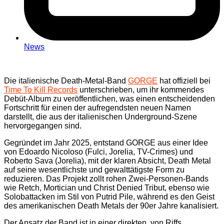
News
Die italienische Death-Metal-Band
GORGE
hat offiziell bei
Time To Kill Records
unterschrieben, um ihr kommendes
Debüt-Album zu veröffentlichen, was einen entscheidenden
Fortschritt für einen der aufregendsten neuen Namen
darstellt, die aus der italienischen Underground-Szene
hervorgegangen sind.
Gegründet im Jahr 2025, entstand GORGE aus einer Idee
von Edoardo Nicoloso (Fulci, Jorelia, TV-Crimes) und
Roberto Sava (Jorelia), mit der klaren Absicht, Death Metal
auf seine wesentlichste und gewalttätigste Form zu
reduzieren. Das Projekt zollt rohen Zwei-Personen-Bands
wie Retch, Mortician und Christ Denied Tribut, ebenso wie
Solobattacken im Stil von Putrid Pile, während es den Geist
des amerikanischen Death Metals der 90er Jahre kanalisiert.
Der Ansatz der Band ist in einer direkten, von Riffs