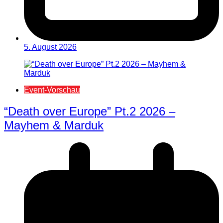
5. August 2026
Event-Vorschau
“Death over Europe” Pt.2 2026 –
Mayhem & Marduk