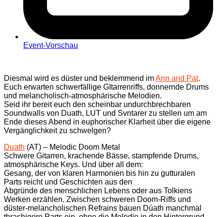
Event-Vorschau
Diesmal wird es düster und beklemmend im
Ann and Pat
.
Euch erwarten schwerfällige GItarrenriffs, donnernde Drums
und melancholisch-atmosphärische Melodien.
Seid ihr bereit euch den scheinbar undurchbrechbaren
Soundwalls von Duath, LUT und Svntarer zu stellen um am
Ende dieses Abend in euphorischer Klarheit über die eigene
Vergänglichkeit zu schwelgen?
Duath
(AT) – Melodic Doom Metal
Schwere Gitarren, krachende Bässe, stampfende Drums,
atmosphärische Keys. Und über all dem:
Gesang, der von klaren Harmonien bis hin zu gutturalen
Parts reicht und Geschichten aus den
Abgründe des menschlichen Lebens oder aus Tolkiens
Werken erzählen. Zwischen schweren Doom-Riffs und
düster-melancholischen Refrains bauen Dúath manchmal
thrashigere Parts ein, ohne die Melodie in den Hintergrund