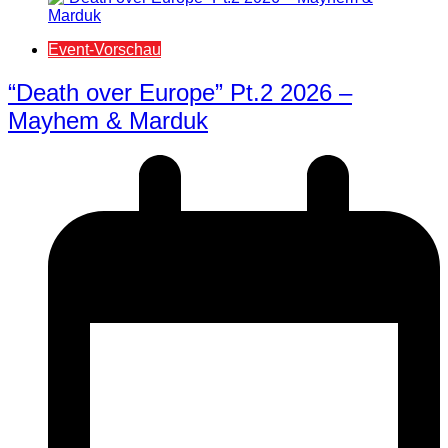
Event-Vorschau
“Death over Europe” Pt.2 2026 –
Mayhem & Marduk