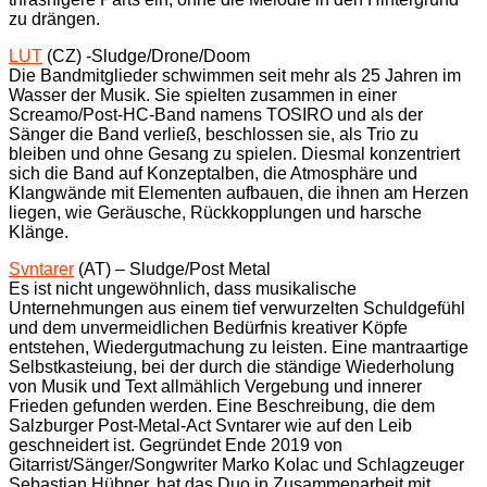
zu drängen.
LUT
(CZ) -Sludge/Drone/Doom
Die Bandmitglieder schwimmen seit mehr als 25 Jahren im
Wasser der Musik. Sie spielten zusammen in einer
Screamo/Post-HC-Band namens TOSIRO und als der
Sänger die Band verließ, beschlossen sie, als Trio zu
bleiben und ohne Gesang zu spielen. Diesmal konzentriert
sich die Band auf Konzeptalben, die Atmosphäre und
Klangwände mit Elementen aufbauen, die ihnen am Herzen
liegen, wie Geräusche, Rückkopplungen und harsche
Klänge.
Svntarer
(AT) – Sludge/Post Metal
Es ist nicht ungewöhnlich, dass musikalische
Unternehmungen aus einem tief verwurzelten Schuldgefühl
und dem unvermeidlichen Bedürfnis kreativer Köpfe
entstehen, Wiedergutmachung zu leisten. Eine mantraartige
Selbstkasteiung, bei der durch die ständige Wiederholung
von Musik und Text allmählich Vergebung und innerer
Frieden gefunden werden. Eine Beschreibung, die dem
Salzburger Post-Metal-Act Svntarer wie auf den Leib
geschneidert ist. Gegründet Ende 2019 von
Gitarrist/Sänger/Songwriter Marko Kolac und Schlagzeuger
Sebastian Hübner, hat das Duo in Zusammenarbeit mit