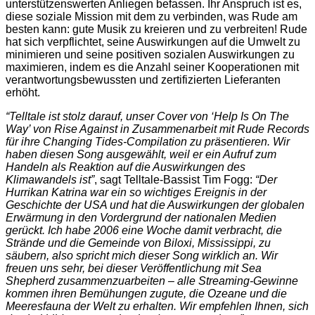
unterstützenswerten Anliegen befassen. Ihr Anspruch ist es,
diese soziale Mission mit dem zu verbinden, was Rude am
besten kann: gute Musik zu kreieren und zu verbreiten! Rude
hat sich verpflichtet, seine Auswirkungen auf die Umwelt zu
minimieren und seine positiven sozialen Auswirkungen zu
maximieren, indem es die Anzahl seiner Kooperationen mit
verantwortungsbewussten und zertifizierten Lieferanten
erhöht.
“Telltale ist stolz darauf, unser Cover von ‘Help Is On The
Way’ von Rise Against in Zusammenarbeit mit Rude Records
für ihre Changing Tides-Compilation zu präsentieren. Wir
haben diesen Song ausgewählt, weil er ein Aufruf zum
Handeln als Reaktion auf die Auswirkungen des
Klimawandels ist”
, sagt Telltale-Bassist Tim Fogg:
“Der
Hurrikan Katrina war ein so wichtiges Ereignis in der
Geschichte der USA und hat die Auswirkungen der globalen
Erwärmung in den Vordergrund der nationalen Medien
gerückt. Ich habe 2006 eine Woche damit verbracht, die
Strände und die Gemeinde von Biloxi, Mississippi, zu
säubern, also spricht mich dieser Song wirklich an. Wir
freuen uns sehr, bei dieser Veröffentlichung mit Sea
Shepherd zusammenzuarbeiten – alle Streaming-Gewinne
kommen ihren Bemühungen zugute, die Ozeane und die
Meeresfauna der Welt zu erhalten. Wir empfehlen Ihnen, sich