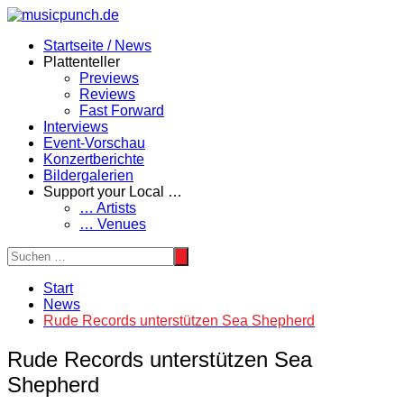
Zum
Inhalt
Startseite / News
springen
Plattenteller
Previews
Reviews
Fast Forward
Interviews
Event-Vorschau
Konzertberichte
Bildergalerien
Support your Local …
… Artists
… Venues
Start
News
Rude Records unterstützen Sea Shepherd
Rude Records unterstützen Sea
Shepherd