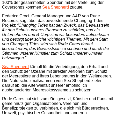
100% der gesammelten Spenden mit der Verteilung der
Coversongs kommen
Sea Shepherd
zugute.
Federico Croci, General Manager und A&R von Rude
Records, sagt über das bevorstehende Changing Tides-
Projekt:
“Changing Tides hat den Zweck, das Bewusstsein
für den Schutz unseres Planeten zu schärfen, und als
Unternehmen und B-Corp sind wir besonders aufmerksam
und besorgt über solche wichtigen Themen. Mit dem Start
von Changing Tides wird sich Rude Cares darauf
konzentrieren, das Bewusstsein zu schärfen und durch die
Stimmen unserer Künstler zum Schutz unserer Umwelt
beizutragen.”
Sea Shepherd
kämpft für die Verteidigung, den Erhalt und
den Schutz der Ozeane mit direkten Aktionen zum Schutz
der Meerestiere und ihres Lebensraums in den Weltmeeren.
Die Naturschutzmaßnahmen von Sea Shepherd zielen
darauf ab, die Artenvielfalt unserer empfindlich
ausbalancierten Meeresökosysteme zu schützen.
Rude Cares hat sich zum Ziel gesetzt, Künstler und Fans mit
gemeinnützigen Organisationen, Vereinen und
Benefizprojekten zu verbinden, die sich mit Bürgerrechten,
Umwelt, psychischer Gesundheit und anderen