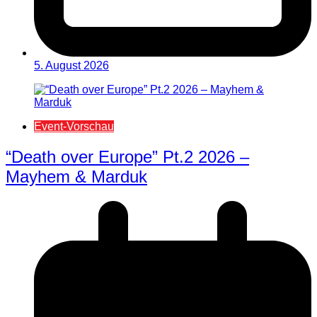
5. August 2026
Event-Vorschau
“Death over Europe” Pt.2 2026 –
Mayhem & Marduk