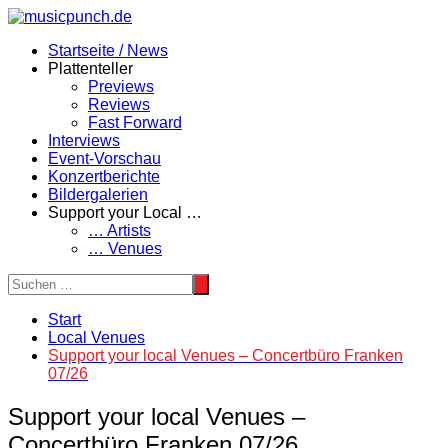
Zum
Inhalt
Startseite / News
springen
Plattenteller
Previews
Reviews
Fast Forward
Interviews
Event-Vorschau
Konzertberichte
Bildergalerien
Support your Local …
… Artists
… Venues
Start
Local Venues
Support your local Venues – Concertbüro Franken
07/26
Support your local Venues –
Concertbüro Franken 07/26