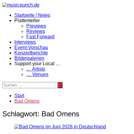
Zum
Inhalt
Startseite / News
springen
Plattenteller
Previews
Reviews
Fast Forward
Interviews
Event-Vorschau
Konzertberichte
Bildergalerien
Support your Local …
… Artists
… Venues
Start
Bad Omens
Schlagwort:
Bad Omens