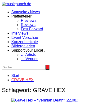
Zum
Inhalt
Startseite / News
springen
Plattenteller
Previews
Reviews
Fast Forward
Interviews
Event-Vorschau
Konzertberichte
Bildergalerien
Support your Local …
… Artists
… Venues
Start
GRAVE HEX
Schlagwort:
GRAVE HEX