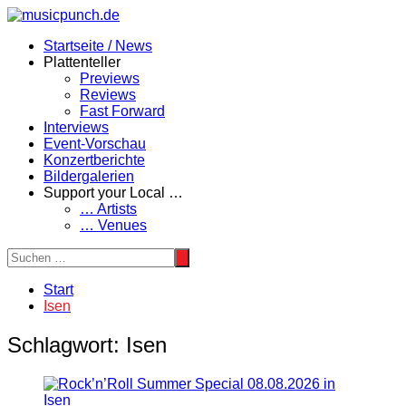
Zum
Inhalt
Startseite / News
springen
Plattenteller
Previews
Reviews
Fast Forward
Interviews
Event-Vorschau
Konzertberichte
Bildergalerien
Support your Local …
… Artists
… Venues
Start
Isen
Schlagwort:
Isen