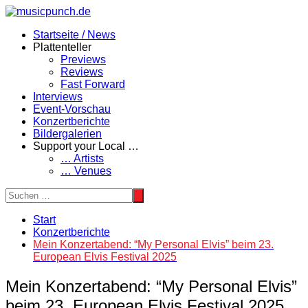
Zum
Inhalt
Startseite / News
springen
Plattenteller
Previews
Reviews
Fast Forward
Interviews
Event-Vorschau
Konzertberichte
Bildergalerien
Support your Local …
… Artists
… Venues
Start
Konzertberichte
Mein Konzertabend: “My Personal Elvis” beim 23.
European Elvis Festival 2025
Mein Konzertabend: “My Personal Elvis”
beim 23. European Elvis Festival 2025