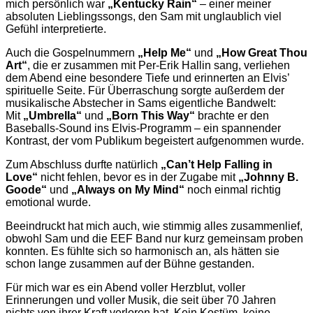
mich persönlich war
„Kentucky Rain“
– einer meiner
absoluten Lieblingssongs, den Sam mit unglaublich viel
Gefühl interpretierte.
Auch die Gospelnummern
„Help Me“
und
„How Great Thou
Art“
, die er zusammen mit Per-Erik Hallin sang, verliehen
dem Abend eine besondere Tiefe und erinnerten an Elvis’
spirituelle Seite. Für Überraschung sorgte außerdem der
musikalische Abstecher in Sams eigentliche Bandwelt:
Mit
„Umbrella“
und
„Born This Way“
brachte er den
Baseballs-Sound ins Elvis-Programm – ein spannender
Kontrast, der vom Publikum begeistert aufgenommen wurde.
Zum Abschluss durfte natürlich
„Can’t Help Falling in
Love“
nicht fehlen, bevor es in der Zugabe mit
„Johnny B.
Goode“
und
„Always on My Mind“
noch einmal richtig
emotional wurde.
Beeindruckt hat mich auch, wie stimmig alles zusammenlief,
obwohl Sam und die EEF Band nur kurz gemeinsam proben
konnten. Es fühlte sich so harmonisch an, als hätten sie
schon lange zusammen auf der Bühne gestanden.
Für mich war es ein Abend voller Herzblut, voller
Erinnerungen und voller Musik, die seit über 70 Jahren
nichts von ihrer Kraft verloren hat. Kein Kostüm, keine