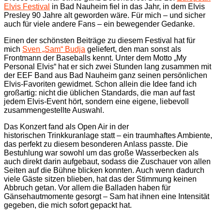
Elvis Festival
in Bad Nauheim fiel in das Jahr, in dem Elvis
Presley 90 Jahre alt geworden wäre. Für mich – und sicher
auch für viele andere Fans – ein bewegender Gedanke.
Einen der schönsten Beiträge zu diesem Festival hat für
mich
Sven „Sam“ Budja
geliefert, den man sonst als
Frontmann der Baseballs kennt. Unter dem Motto „My
Personal Elvis“ hat er sich zwei Stunden lang zusammen mit
der EEF Band aus Bad Nauheim ganz seinen persönlichen
Elvis-Favoriten gewidmet. Schon allein die Idee fand ich
großartig: nicht die üblichen Standards, die man auf fast
jedem Elvis-Event hört, sondern eine eigene, liebevoll
zusammengestellte Auswahl.
Das Konzert fand als Open Air in der
historischen Trinkkuranlage statt – ein traumhaftes Ambiente,
das perfekt zu diesem besonderen Anlass passte. Die
Bestuhlung war sowohl um das große Wasserbecken als
auch direkt darin aufgebaut, sodass die Zuschauer von allen
Seiten auf die Bühne blicken konnten. Auch wenn dadurch
viele Gäste sitzen blieben, hat das der Stimmung keinen
Abbruch getan. Vor allem die Balladen haben für
Gänsehautmomente gesorgt – Sam hat ihnen eine Intensität
gegeben, die mich sofort gepackt hat.