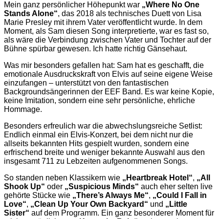
Mein ganz persönlicher Höhepunkt war
„Where No One
Stands Alone“
, das 2018 als technisches Duett von Lisa
Marie Presley mit ihrem Vater veröffentlicht wurde. In dem
Moment, als Sam diesen Song interpretierte, war es fast so,
als wäre die Verbindung zwischen Vater und Tochter auf der
Bühne spürbar gewesen. Ich hatte richtig Gänsehaut.
Was mir besonders gefallen hat: Sam hat es geschafft, die
emotionale Ausdruckskraft von Elvis auf seine eigene Weise
einzufangen – unterstützt von den fantastischen
Backgroundsängerinnen der EEF Band. Es war keine Kopie,
keine Imitation, sondern eine sehr persönliche, ehrliche
Hommage.
Besonders erfreulich war die abwechslungsreiche Setlist:
Endlich einmal ein Elvis-Konzert, bei dem nicht nur die
allseits bekannten Hits gespielt wurden, sondern eine
erfrischend breite und weniger bekannte Auswahl aus den
insgesamt 711 zu Lebzeiten aufgenommenen Songs.
So standen neben Klassikern wie
„Heartbreak Hotel“
,
„All
Shook Up“
oder
„Suspicious Minds“
auch eher selten live
gehörte Stücke wie
„There’s Always Me“
,
„Could I Fall in
Love“
,
„Clean Up Your Own Backyard“
und
„Little
Sister“
auf dem Programm. Ein ganz besonderer Moment für