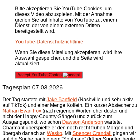
Bitte akzeptieren Sie YouTube-Cookies, um
dieses Video abzuspielen. Mit der Annahme
greifen Sie auf Inhalte von YouTube zu, einem
Dienst, der von einem externen Dritten
bereitgestellt wird.
YouTube-Datenschutzrichtlinie
Wenn Sie diese Mitteilung akzeptieren, wird Ihre
Auswahl gespeichert und die Seite wird
aktualisiert.
Accept YouTube Content
Tagesplan 07.03.2026
Der Tag startete mit
Jake Banfield
(Nashville und sehr aktiv
auf TikTok) und einer Menge Koffein. Ein kurzer Abstecher zu
Nathan Evan Fox
(nach eigenen Worten eher düster und
nicht der Happy-Country-Sänger) und zurück zum
Ausgangspunkt, wo schon
Dawson Anderson
wartete.
Charmant überspielte er den noch recht frühen Morgen und
übergab danach an
Wesko
. Mit
Spencer Crandall
gingen wir
auf die Suche nach einem “Soulmate” (früher Sportler, heute