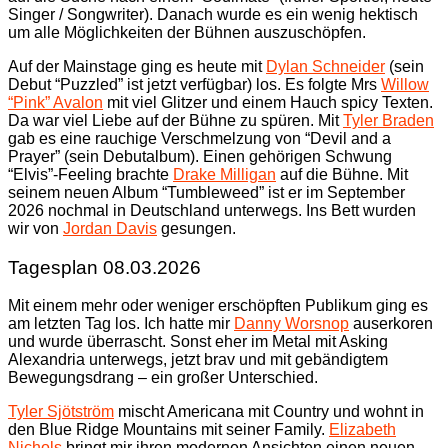
Singer / Songwriter). Danach wurde es ein wenig hektisch
um alle Möglichkeiten der Bühnen auszuschöpfen.
Auf der Mainstage ging es heute mit
Dylan Schneider
(sein
Debut “Puzzled” ist jetzt verfügbar) los. Es folgte Mrs
Willow
“Pink” Avalon
mit viel Glitzer und einem Hauch spicy Texten.
Da war viel Liebe auf der Bühne zu spüren. Mit
Tyler Braden
gab es eine rauchige Verschmelzung von “Devil and a
Prayer” (sein Debutalbum). Einen gehörigen Schwung
“Elvis”-Feeling brachte
Drake Milligan
auf die Bühne. Mit
seinem neuen Album “Tumbleweed” ist er im September
2026 nochmal in Deutschland unterwegs. Ins Bett wurden
wir von
Jordan Davis
gesungen.
Tagesplan 08.03.2026
Mit einem mehr oder weniger erschöpften Publikum ging es
am letzten Tag los. Ich hatte mir
Danny Worsnop
auserkoren
und wurde überrascht. Sonst eher im Metal mit Asking
Alexandria unterwegs, jetzt brav und mit gebändigtem
Bewegungsdrang – ein großer Unterschied.
Tyler Sjötström
mischt Americana mit Country und wohnt in
den Blue Ridge Mountains mit seiner Family.
Elizabeth
Nichols
bringt mir ihren modernen Ansichten einen neuen