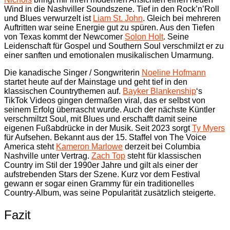
Wind in die Nashviller Soundszene. Tief in den Rock’n’Roll
und Blues verwurzelt ist
Liam St. John
. Gleich bei mehreren
Auftritten war seine Energie gut zu spüren. Aus den Tiefen
von Texas kommt der Newcomer
Solon Holt
. Seine
Leidenschaft für Gospel und Southern Soul verschmilzt er zu
einer sanften und emotionalen musikalischen Umarmung.
Die kanadische Singer / Songwriterin
Noeline Hofmann
startet heute auf der Mainstage und geht tief in den
klassischen Countrythemen auf.
Bayker Blankenship
‘s
TikTok Videos gingen dermaßen viral, das er selbst von
seinem Erfolg überrascht wurde. Auch der nächste Küntler
verschmiltzt Soul, mit Blues und erschafft damit seine
eigenen Fußabdrücke in der Musik. Seit 2023 sorgt
Ty Myers
für Aufsehen. Bekannt aus der 15. Staffel von The Voice
America steht
Kameron Marlowe
derzeit bei Columbia
Nashville unter Vertrag.
Zach Top
steht für klassischen
Country im Stil der 1990er Jahre und gilt als einer der
aufstrebenden Stars der Szene. Kurz vor dem Festival
gewann er sogar einen Grammy für ein traditionelles
Country-Album, was seine Popularität zusätzlich steigerte.
Fazit