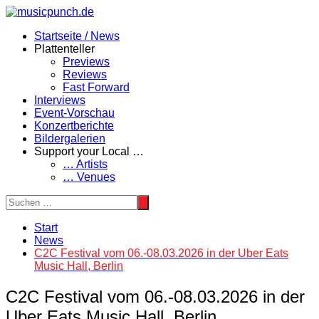
Zum
Inhalt
Startseite / News
springen
Plattenteller
Previews
Reviews
Fast Forward
Interviews
Event-Vorschau
Konzertberichte
Bildergalerien
Support your Local …
… Artists
… Venues
Start
News
C2C Festival vom 06.-08.03.2026 in der Uber Eats
Music Hall, Berlin
C2C Festival vom 06.-08.03.2026 in der
Uber Eats Music Hall, Berlin