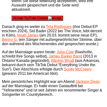
Wenn Sie diese Mitteilung akzeptieren, wird Ihre
Auswahl gespeichert und die Seite wird
aktualisiert.
Accept YouTube Content
Danach ging es weiter zu
Tyla Rodrigues
(ihre Debut-EP
erschien 2024), Sid Bader (2022 bei The Voice, lebt derzeit
in Köln),
Noah James
(am 20.03. kommt seine neue EP),
Benny G.
(ein Sänger mit außergewöhnlicher Stimme, über
den während des Wochenendes viel gesprochen wurde.)
Auf der Mainstage waren heute:
Julia Cole
(Nashville,
schreibt Ihre Songs selbst),
James Barker Band
(2013 in
Ontario/ Kanada gegründet),
Waylon Wyatt
(aus Arkansas,
bekannt durch sein TikTok Debut “Everything Under the
Sun”). Den Abschluss erfolgte durch
Scotty McCreery
(gewann 2011 bei American Idol).
Mein persönliches Highlight war am Abend
Jackson Dean
auf der Mainstage. Er hatte einen Gastauftritt bei
“Yellowstone” und ist seit Jahren ein renommierter Singer &
Songwriter im Countrybereich.