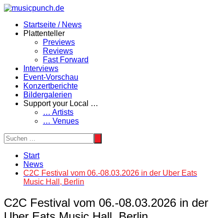
Zum
Inhalt
Startseite / News
springen
Plattenteller
Previews
Reviews
Fast Forward
Interviews
Event-Vorschau
Konzertberichte
Bildergalerien
Support your Local …
… Artists
… Venues
Start
News
C2C Festival vom 06.-08.03.2026 in der Uber Eats
Music Hall, Berlin
C2C Festival vom 06.-08.03.2026 in der
Uber Eats Music Hall, Berlin