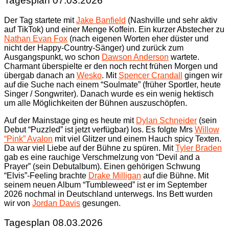
Tagesplan 07.03.2026
Der Tag startete mit
Jake Banfield
(Nashville und sehr aktiv
auf TikTok) und einer Menge Koffein. Ein kurzer Abstecher zu
Nathan Evan Fox
(nach eigenen Worten eher düster und
nicht der Happy-Country-Sänger) und zurück zum
Ausgangspunkt, wo schon
Dawson Anderson
wartete.
Charmant überspielte er den noch recht frühen Morgen und
übergab danach an
Wesko
. Mit
Spencer Crandall
gingen wir
auf die Suche nach einem “Soulmate” (früher Sportler, heute
Singer / Songwriter). Danach wurde es ein wenig hektisch
um alle Möglichkeiten der Bühnen auszuschöpfen.
Auf der Mainstage ging es heute mit
Dylan Schneider
(sein
Debut “Puzzled” ist jetzt verfügbar) los. Es folgte Mrs
Willow
“Pink” Avalon
mit viel Glitzer und einem Hauch spicy Texten.
Da war viel Liebe auf der Bühne zu spüren. Mit
Tyler Braden
gab es eine rauchige Verschmelzung von “Devil and a
Prayer” (sein Debutalbum). Einen gehörigen Schwung
“Elvis”-Feeling brachte
Drake Milligan
auf die Bühne. Mit
seinem neuen Album “Tumbleweed” ist er im September
2026 nochmal in Deutschland unterwegs. Ins Bett wurden
wir von
Jordan Davis
gesungen.
Tagesplan 08.03.2026