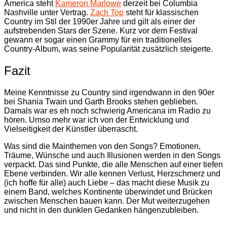
America steht
Kameron Marlowe
derzeit bei Columbia
Nashville unter Vertrag.
Zach Top
steht für klassischen
Country im Stil der 1990er Jahre und gilt als einer der
aufstrebenden Stars der Szene. Kurz vor dem Festival
gewann er sogar einen Grammy für ein traditionelles
Country-Album, was seine Popularität zusätzlich steigerte.
Fazit
Meine Kenntnisse zu Country sind irgendwann in den 90er
bei Shania Twain und Garth Brooks stehen geblieben.
Damals war es eh noch schwierig Americana im Radio zu
hören. Umso mehr war ich von der Entwicklung und
Vielseitigkeit der Künstler überrascht.
Was sind die Mainthemen von den Songs? Emotionen,
Träume, Wünsche und auch Illusionen werden in den Songs
verpackt. Das sind Punkte, die alle Menschen auf einer tiefen
Ebene verbinden. Wir alle kennen Verlust, Herzschmerz und
(ich hoffe für alle) auch Liebe – das macht diese Musik zu
einem Band, welches Kontinente überwindet und Brücken
zwischen Menschen bauen kann. Der Mut weiterzugehen
und nicht in den dunklen Gedanken hängenzubleiben.