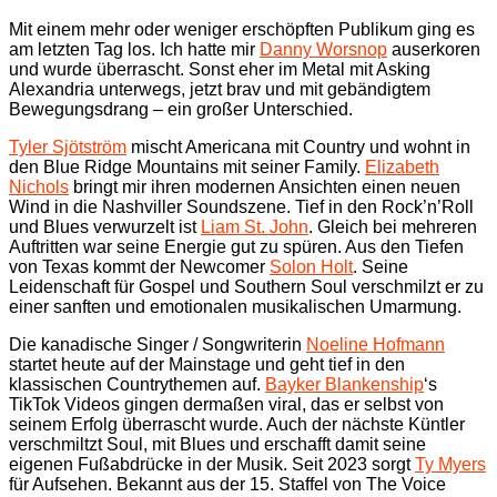
Mit einem mehr oder weniger erschöpften Publikum ging es
am letzten Tag los. Ich hatte mir
Danny Worsnop
auserkoren
und wurde überrascht. Sonst eher im Metal mit Asking
Alexandria unterwegs, jetzt brav und mit gebändigtem
Bewegungsdrang – ein großer Unterschied.
Tyler Sjötström
mischt Americana mit Country und wohnt in
den Blue Ridge Mountains mit seiner Family.
Elizabeth
Nichols
bringt mir ihren modernen Ansichten einen neuen
Wind in die Nashviller Soundszene. Tief in den Rock’n’Roll
und Blues verwurzelt ist
Liam St. John
. Gleich bei mehreren
Auftritten war seine Energie gut zu spüren. Aus den Tiefen
von Texas kommt der Newcomer
Solon Holt
. Seine
Leidenschaft für Gospel und Southern Soul verschmilzt er zu
einer sanften und emotionalen musikalischen Umarmung.
Die kanadische Singer / Songwriterin
Noeline Hofmann
startet heute auf der Mainstage und geht tief in den
klassischen Countrythemen auf.
Bayker Blankenship
‘s
TikTok Videos gingen dermaßen viral, das er selbst von
seinem Erfolg überrascht wurde. Auch der nächste Küntler
verschmiltzt Soul, mit Blues und erschafft damit seine
eigenen Fußabdrücke in der Musik. Seit 2023 sorgt
Ty Myers
für Aufsehen. Bekannt aus der 15. Staffel von The Voice