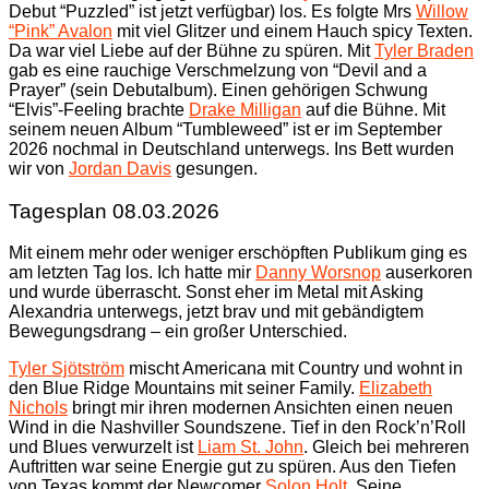
Debut “Puzzled” ist jetzt verfügbar) los. Es folgte Mrs
Willow
“Pink” Avalon
mit viel Glitzer und einem Hauch spicy Texten.
Da war viel Liebe auf der Bühne zu spüren. Mit
Tyler Braden
gab es eine rauchige Verschmelzung von “Devil and a
Prayer” (sein Debutalbum). Einen gehörigen Schwung
“Elvis”-Feeling brachte
Drake Milligan
auf die Bühne. Mit
seinem neuen Album “Tumbleweed” ist er im September
2026 nochmal in Deutschland unterwegs. Ins Bett wurden
wir von
Jordan Davis
gesungen.
Tagesplan 08.03.2026
Mit einem mehr oder weniger erschöpften Publikum ging es
am letzten Tag los. Ich hatte mir
Danny Worsnop
auserkoren
und wurde überrascht. Sonst eher im Metal mit Asking
Alexandria unterwegs, jetzt brav und mit gebändigtem
Bewegungsdrang – ein großer Unterschied.
Tyler Sjötström
mischt Americana mit Country und wohnt in
den Blue Ridge Mountains mit seiner Family.
Elizabeth
Nichols
bringt mir ihren modernen Ansichten einen neuen
Wind in die Nashviller Soundszene. Tief in den Rock’n’Roll
und Blues verwurzelt ist
Liam St. John
. Gleich bei mehreren
Auftritten war seine Energie gut zu spüren. Aus den Tiefen
von Texas kommt der Newcomer
Solon Holt
. Seine