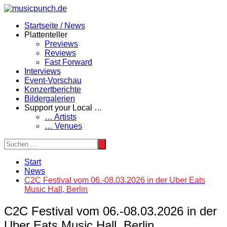
Zum
Inhalt
Startseite / News
springen
Plattenteller
Previews
Reviews
Fast Forward
Interviews
Event-Vorschau
Konzertberichte
Bildergalerien
Support your Local …
… Artists
… Venues
Start
News
C2C Festival vom 06.-08.03.2026 in der Uber Eats
Music Hall, Berlin
C2C Festival vom 06.-08.03.2026 in der
Uber Eats Music Hall, Berlin