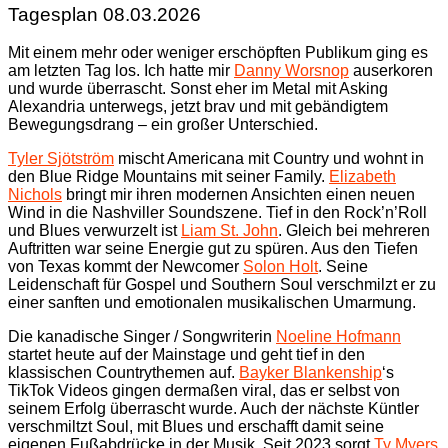
Tagesplan 08.03.2026
Mit einem mehr oder weniger erschöpften Publikum ging es
am letzten Tag los. Ich hatte mir
Danny Worsnop
auserkoren
und wurde überrascht. Sonst eher im Metal mit Asking
Alexandria unterwegs, jetzt brav und mit gebändigtem
Bewegungsdrang – ein großer Unterschied.
Tyler Sjötström
mischt Americana mit Country und wohnt in
den Blue Ridge Mountains mit seiner Family.
Elizabeth
Nichols
bringt mir ihren modernen Ansichten einen neuen
Wind in die Nashviller Soundszene. Tief in den Rock’n’Roll
und Blues verwurzelt ist
Liam St. John
. Gleich bei mehreren
Auftritten war seine Energie gut zu spüren. Aus den Tiefen
von Texas kommt der Newcomer
Solon Holt
. Seine
Leidenschaft für Gospel und Southern Soul verschmilzt er zu
einer sanften und emotionalen musikalischen Umarmung.
Die kanadische Singer / Songwriterin
Noeline Hofmann
startet heute auf der Mainstage und geht tief in den
klassischen Countrythemen auf.
Bayker Blankenship
‘s
TikTok Videos gingen dermaßen viral, das er selbst von
seinem Erfolg überrascht wurde. Auch der nächste Küntler
verschmiltzt Soul, mit Blues und erschafft damit seine
eigenen Fußabdrücke in der Musik. Seit 2023 sorgt
Ty Myers