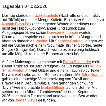
Tagesplan 07.03.2026
Der Tag startete mit
Jake Banfield
(Nashville und sehr aktiv
auf TikTok) und einer Menge Koffein. Ein kurzer Abstecher zu
Nathan Evan Fox
(nach eigenen Worten eher düster und
nicht der Happy-Country-Sänger) und zurück zum
Ausgangspunkt, wo schon
Dawson Anderson
wartete.
Charmant überspielte er den noch recht frühen Morgen und
übergab danach an
Wesko
. Mit
Spencer Crandall
gingen wir
auf die Suche nach einem “Soulmate” (früher Sportler, heute
Singer / Songwriter). Danach wurde es ein wenig hektisch
um alle Möglichkeiten der Bühnen auszuschöpfen.
Auf der Mainstage ging es heute mit
Dylan Schneider
(sein
Debut “Puzzled” ist jetzt verfügbar) los. Es folgte Mrs
Willow
“Pink” Avalon
mit viel Glitzer und einem Hauch spicy Texten.
Da war viel Liebe auf der Bühne zu spüren. Mit
Tyler Braden
gab es eine rauchige Verschmelzung von “Devil and a
Prayer” (sein Debutalbum). Einen gehörigen Schwung
“Elvis”-Feeling brachte
Drake Milligan
auf die Bühne. Mit
seinem neuen Album “Tumbleweed” ist er im September
2026 nochmal in Deutschland unterwegs. Ins Bett wurden
wir von
Jordan Davis
gesungen.