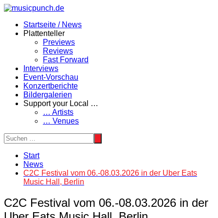
Zum
Inhalt
Startseite / News
springen
Plattenteller
Previews
Reviews
Fast Forward
Interviews
Event-Vorschau
Konzertberichte
Bildergalerien
Support your Local …
… Artists
… Venues
Start
News
C2C Festival vom 06.-08.03.2026 in der Uber Eats
Music Hall, Berlin
C2C Festival vom 06.-08.03.2026 in der
Uber Eats Music Hall, Berlin