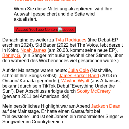
Wenn Sie diese Mitteilung akzeptieren, wird Ihre
Auswahl gespeichert und die Seite wird
aktualisiert.
Accept YouTube Content
Danach ging es weiter zu
Tyla Rodrigues
(ihre Debut-EP
erschien 2024), Sid Bader (2022 bei The Voice, lebt derzeit
in Köln),
Noah James
(am 20.03. kommt seine neue EP),
Benny G.
(ein Sänger mit außergewöhnlicher Stimme, über
den während des Wochenendes viel gesprochen wurde.)
Auf der Mainstage waren heute:
Julia Cole
(Nashville,
schreibt Ihre Songs selbst),
James Barker Band
(2013 in
Ontario/ Kanada gegründet),
Waylon Wyatt
(aus Arkansas,
bekannt durch sein TikTok Debut “Everything Under the
Sun”). Den Abschluss erfolgte durch
Scotty McCreery
(gewann 2011 bei American Idol).
Mein persönliches Highlight war am Abend
Jackson Dean
auf der Mainstage. Er hatte einen Gastauftritt bei
“Yellowstone” und ist seit Jahren ein renommierter Singer &
Songwriter im Countrybereich.