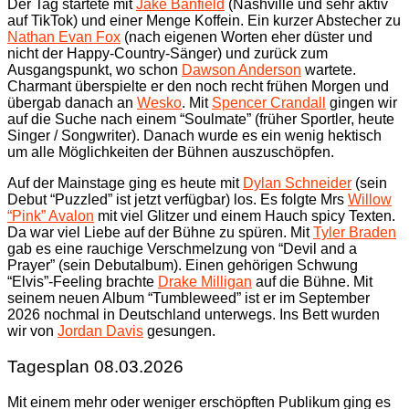
Der Tag startete mit
Jake Banfield
(Nashville und sehr aktiv
auf TikTok) und einer Menge Koffein. Ein kurzer Abstecher zu
Nathan Evan Fox
(nach eigenen Worten eher düster und
nicht der Happy-Country-Sänger) und zurück zum
Ausgangspunkt, wo schon
Dawson Anderson
wartete.
Charmant überspielte er den noch recht frühen Morgen und
übergab danach an
Wesko
. Mit
Spencer Crandall
gingen wir
auf die Suche nach einem “Soulmate” (früher Sportler, heute
Singer / Songwriter). Danach wurde es ein wenig hektisch
um alle Möglichkeiten der Bühnen auszuschöpfen.
Auf der Mainstage ging es heute mit
Dylan Schneider
(sein
Debut “Puzzled” ist jetzt verfügbar) los. Es folgte Mrs
Willow
“Pink” Avalon
mit viel Glitzer und einem Hauch spicy Texten.
Da war viel Liebe auf der Bühne zu spüren. Mit
Tyler Braden
gab es eine rauchige Verschmelzung von “Devil and a
Prayer” (sein Debutalbum). Einen gehörigen Schwung
“Elvis”-Feeling brachte
Drake Milligan
auf die Bühne. Mit
seinem neuen Album “Tumbleweed” ist er im September
2026 nochmal in Deutschland unterwegs. Ins Bett wurden
wir von
Jordan Davis
gesungen.
Tagesplan 08.03.2026
Mit einem mehr oder weniger erschöpften Publikum ging es