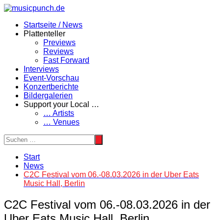
Zum
Inhalt
Startseite / News
springen
Plattenteller
Previews
Reviews
Fast Forward
Interviews
Event-Vorschau
Konzertberichte
Bildergalerien
Support your Local …
… Artists
… Venues
Start
News
C2C Festival vom 06.-08.03.2026 in der Uber Eats
Music Hall, Berlin
C2C Festival vom 06.-08.03.2026 in der
Uber Eats Music Hall, Berlin