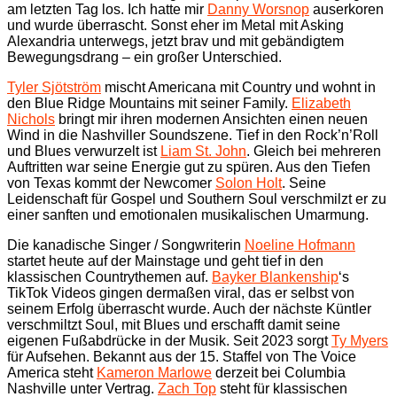
am letzten Tag los. Ich hatte mir
Danny Worsnop
auserkoren
und wurde überrascht. Sonst eher im Metal mit Asking
Alexandria unterwegs, jetzt brav und mit gebändigtem
Bewegungsdrang – ein großer Unterschied.
Tyler Sjötström
mischt Americana mit Country und wohnt in
den Blue Ridge Mountains mit seiner Family.
Elizabeth
Nichols
bringt mir ihren modernen Ansichten einen neuen
Wind in die Nashviller Soundszene. Tief in den Rock’n’Roll
und Blues verwurzelt ist
Liam St. John
. Gleich bei mehreren
Auftritten war seine Energie gut zu spüren. Aus den Tiefen
von Texas kommt der Newcomer
Solon Holt
. Seine
Leidenschaft für Gospel und Southern Soul verschmilzt er zu
einer sanften und emotionalen musikalischen Umarmung.
Die kanadische Singer / Songwriterin
Noeline Hofmann
startet heute auf der Mainstage und geht tief in den
klassischen Countrythemen auf.
Bayker Blankenship
‘s
TikTok Videos gingen dermaßen viral, das er selbst von
seinem Erfolg überrascht wurde. Auch der nächste Küntler
verschmiltzt Soul, mit Blues und erschafft damit seine
eigenen Fußabdrücke in der Musik. Seit 2023 sorgt
Ty Myers
für Aufsehen. Bekannt aus der 15. Staffel von The Voice
America steht
Kameron Marlowe
derzeit bei Columbia
Nashville unter Vertrag.
Zach Top
steht für klassischen