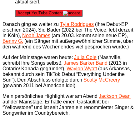
aktualisiert.
Accept YouTube Content
Danach ging es weiter zu
Tyla Rodrigues
(ihre Debut-EP
erschien 2024), Sid Bader (2022 bei The Voice, lebt derzeit
in Köln),
Noah James
(am 20.03. kommt seine neue EP),
Benny G.
(ein Sänger mit außergewöhnlicher Stimme, über
den während des Wochenendes viel gesprochen wurde.)
Auf der Mainstage waren heute:
Julia Cole
(Nashville,
schreibt Ihre Songs selbst),
James Barker Band
(2013 in
Ontario/ Kanada gegründet),
Waylon Wyatt
(aus Arkansas,
bekannt durch sein TikTok Debut “Everything Under the
Sun”). Den Abschluss erfolgte durch
Scotty McCreery
(gewann 2011 bei American Idol).
Mein persönliches Highlight war am Abend
Jackson Dean
auf der Mainstage. Er hatte einen Gastauftritt bei
“Yellowstone” und ist seit Jahren ein renommierter Singer &
Songwriter im Countrybereich.