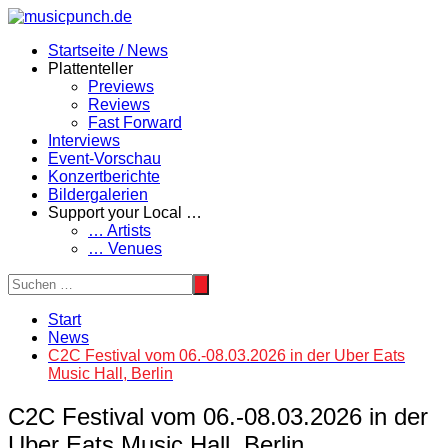
Zum
Inhalt
Startseite / News
springen
Plattenteller
Previews
Reviews
Fast Forward
Interviews
Event-Vorschau
Konzertberichte
Bildergalerien
Support your Local …
… Artists
… Venues
Start
News
C2C Festival vom 06.-08.03.2026 in der Uber Eats
Music Hall, Berlin
C2C Festival vom 06.-08.03.2026 in der
Uber Eats Music Hall, Berlin