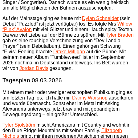
Singer / Songwriter). Danach wurde es ein wenig hektisch
um alle Möglichkeiten der Bühnen auszuschöpfen.
Auf der Mainstage ging es heute mit
Dylan Schneider
(sein
Debut “Puzzled” ist jetzt verfügbar) los. Es folgte Mrs
Willow
“Pink” Avalon
mit viel Glitzer und einem Hauch spicy Texten.
Da war viel Liebe auf der Bühne zu spüren. Mit
Tyler Braden
gab es eine rauchige Verschmelzung von “Devil and a
Prayer” (sein Debutalbum). Einen gehörigen Schwung
“Elvis”-Feeling brachte
Drake Milligan
auf die Bühne. Mit
seinem neuen Album “Tumbleweed” ist er im September
2026 nochmal in Deutschland unterwegs. Ins Bett wurden
wir von
Jordan Davis
gesungen.
Tagesplan 08.03.2026
Mit einem mehr oder weniger erschöpften Publikum ging es
am letzten Tag los. Ich hatte mir
Danny Worsnop
auserkoren
und wurde überrascht. Sonst eher im Metal mit Asking
Alexandria unterwegs, jetzt brav und mit gebändigtem
Bewegungsdrang – ein großer Unterschied.
Tyler Sjötström
mischt Americana mit Country und wohnt in
den Blue Ridge Mountains mit seiner Family.
Elizabeth
Nichols
bringt mir ihren modernen Ansichten einen neuen