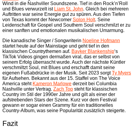
Wind in die Nashviller Soundszene. Tief in den Rock’n’Roll
und Blues verwurzelt ist
Liam St. John
. Gleich bei mehreren
Auftritten war seine Energie gut zu spüren. Aus den Tiefen
von Texas kommt der Newcomer
Solon Holt
. Seine
Leidenschaft für Gospel und Southern Soul verschmilzt er zu
einer sanften und emotionalen musikalischen Umarmung.
Die kanadische Singer / Songwriterin
Noeline Hofmann
startet heute auf der Mainstage und geht tief in den
klassischen Countrythemen auf.
Bayker Blankenship
‘s
TikTok Videos gingen dermaßen viral, das er selbst von
seinem Erfolg überrascht wurde. Auch der nächste Küntler
verschmiltzt Soul, mit Blues und erschafft damit seine
eigenen Fußabdrücke in der Musik. Seit 2023 sorgt
Ty Myers
für Aufsehen. Bekannt aus der 15. Staffel von The Voice
America steht
Kameron Marlowe
derzeit bei Columbia
Nashville unter Vertrag.
Zach Top
steht für klassischen
Country im Stil der 1990er Jahre und gilt als einer der
aufstrebenden Stars der Szene. Kurz vor dem Festival
gewann er sogar einen Grammy für ein traditionelles
Country-Album, was seine Popularität zusätzlich steigerte.
Fazit